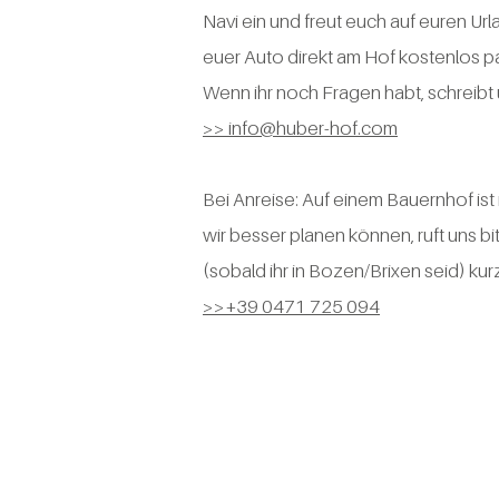
Navi ein und freut euch auf euren Url
euer Auto direkt am Hof kostenlos p
Wenn ihr noch Fragen habt, schreibt 
>>
info@huber-hof.com
Bei Anreise: Auf einem Bauernhof ist n
wir besser planen können, ruft uns bi
(sobald ihr in Bozen/Brixen seid) kurz
>>​+39 0471 725 094