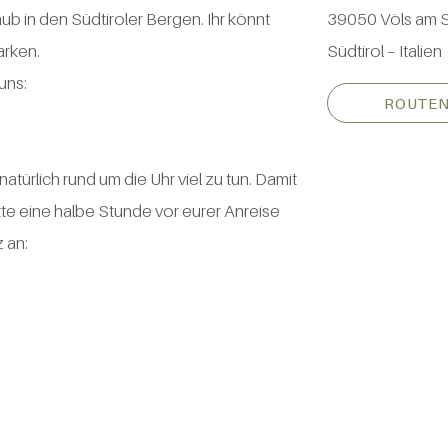
aub in den Südtiroler Bergen. Ihr könnt
39050 Völs am S
arken.
Südtirol – Italien
uns:
ROUTE
atürlich rund um die Uhr viel zu tun. Damit
tte eine halbe Stunde vor eurer Anreise
 an: