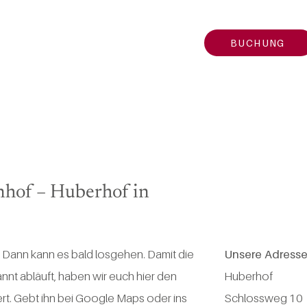
BUCHUNG
nhof – Huberhof in
 Dann kann es bald losgehen. Damit die
Unsere Adress
nt abläuft, haben wir euch hier den
Huberhof
rt. Gebt ihn bei Google Maps oder ins
​Schlossweg 10