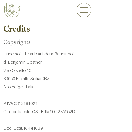
Credits
Copyrights
Huberhof – Urlaub auf dem Bauernhof
d. Benjamin Gostner
Via Castello 10
39050 Fié allo Sciliar (BZ)
Alto Adige - Italia
P.IVA
03131810214
Codice fiscale: GSTBJM90D27A952D
Cod. Dest. KRRH6B9