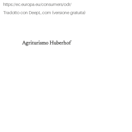
https://ec.europa.eu/consumers/odr/
Tradotto con DeepL.com (versione gratuita)
Agriturismo Huberhof
Via del Castello 10 | 39050 Fiè allo Sciliar
(BZ) | Alto Adige (IT)
+39 0471 725 094
|
info@huber-
hof.com
Come arrivare
Orari di apertura